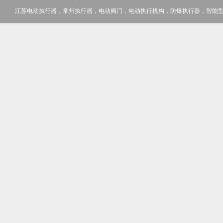
江苏电动执行器，常州执行器，电动阀门，电动执行机构，防爆执行器，智能