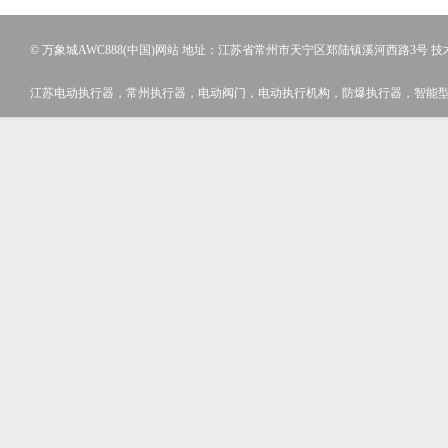
© 万象城AWC888(中国)网站 地址：江苏省常州市天宁区郑陆镇溪河西路3号 
江苏电动执行器，常州执行器，电动阀门，电动执行机构，防爆执行器，智能